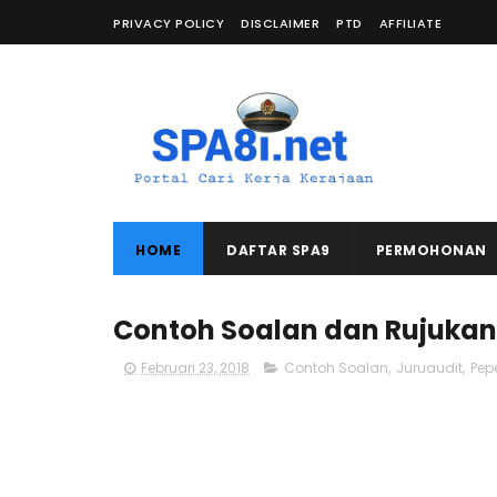
PRIVACY POLICY
DISCLAIMER
PTD
AFFILIATE
HOME
DAFTAR SPA9
PERMOHONAN
Contoh Soalan dan Rujukan
Februari 23, 2018
Contoh Soalan
,
Juruaudit
,
Pep