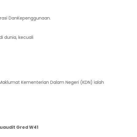
erasi DanKepenggunaan.
i dunia, kecuali
Maklumat Kementerian Dalam Negeri (KDN) ialah
ruaudit Gred W41