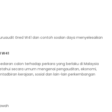
uruaudit Gred W41 dan contoh soalan daya menyelesaikan
d W41
edaran calon terhadap perkara yang berlaku di Malaysia
ngetahui secara umum mengenai pengauditan, ekonomi,
tadbiran kerajaan, sosial dan lain-lain perkembangan
bawah