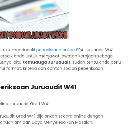
l untuk menduduki
peperiksaan online
SPA Juruaudit W41
g terbaik anda untuk menjawat jawatan kerajaan sebagai
usnya iaitu
temuduga Juruaudit
, sudah tentu anda perlu
 format, kriteria dan contoh soalan peperiksaan
eriksaan Juruaudit W41
ine Juruaudit Gred W41 :
uaudit Gred W41 dijalankan secara online dengan
etahuan am dan Daya Menyelesaikan Masalah.