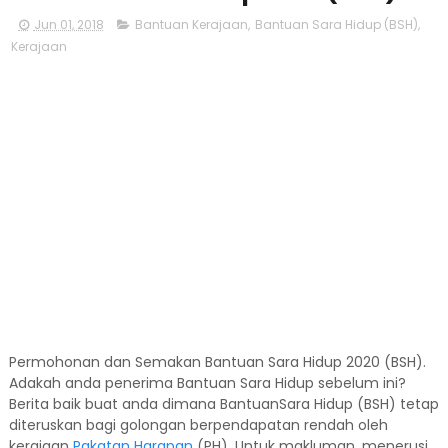
Jun 01, 2018
Bantuan Kerajaan
,
Bantuan Sara Hidup (BSH)
,
Kerajaan
Permohonan dan Semakan Bantuan Sara Hidup 2020 (BSH).
Adakah anda penerima Bantuan Sara Hidup sebelum ini?
Berita baik buat anda dimana BantuanSara Hidup (BSH) tetap
diteruskan bagi golongan berpendapatan rendah oleh
kerajaan
Pakatan Harapan
(PH). Untuk makluman, menerusi