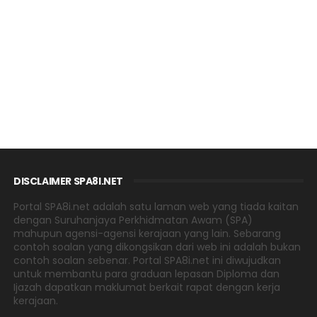
DISCLAIMER SPA8I.NET
Portal SPA8i.net adalah satu laman web yang tiada kaitan
dengan Suruhanjaya Perkhidmatan Awam (SPA)
mahupun agensi-agensi kerajaan yang lain. Sebarang
contoh soalan yang dikongsikan dari web ini adalah bukan
contoh soalan sebenar. Portal SPA8i.net ini diwujudkan
untuk membantu para graduan lepasan Diploma dan
Ijazah dapatkan maklumat berkait rapat dengan kerja
kerajaan.