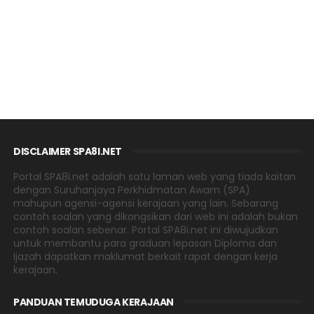
DISCLAIMER SPA8I.NET
Portal SPA8i.net adalah satu laman web yang tiada kaitan
dengan Suruhanjaya Perkhidmatan Awam (SPA)
mahupun agensi-agensi kerajaan yang lain. Sebarang
contoh soalan yang dikongsikan dari web ini adalah bukan
contoh soalan sebenar. Portal SPA8i.net ini diwujudkan
untuk membantu para graduan lepasan Diploma dan
Ijazah dapatkan maklumat berkait rapat dengan kerja
kerajaan.
PANDUAN TEMUDUGA KERAJAAN