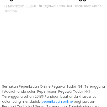
September 08, 2018
Pegawai Tadbir N41
,
Peperiksaan Online
,
Semakan
Semakan Peperiksaan Online Pegawai Tadbir N41 Terengganu
| Adakah anda calon Peperiksaan Pegawai Tadbir N41
Terengganu tahun 2018? Panduan buat anda khususnya
calon yang menduduki
peperiksaan online
bagi jawatan
Pegawai Tadbir N41 Negeri Terengganu. Tahniah diucapkan