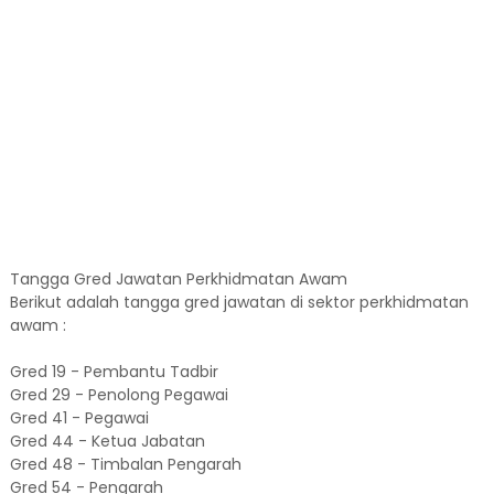
Tangga Gred Jawatan Perkhidmatan Awam
Berikut adalah tangga gred jawatan di sektor perkhidmatan
awam :
Gred 19 - Pembantu Tadbir
Gred 29 - Penolong Pegawai
Gred 41 - Pegawai
Gred 44 - Ketua Jabatan
Gred 48 - Timbalan Pengarah
Gred 54 - Pengarah