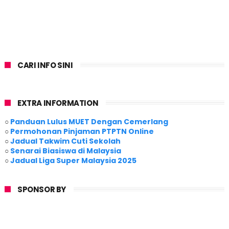
CARI INFO SINI
EXTRA INFORMATION
○
Panduan Lulus MUET Dengan Cemerlang
○
Permohonan Pinjaman PTPTN Online
○
Jadual Takwim Cuti Sekolah
○
Senarai Biasiswa di Malaysia
○
Jadual Liga Super Malaysia 2025
SPONSOR BY