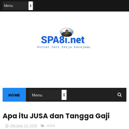
HOME
Apa itu JUSA dan Tangga Gaji
Oktober 23, 2018
JUSA