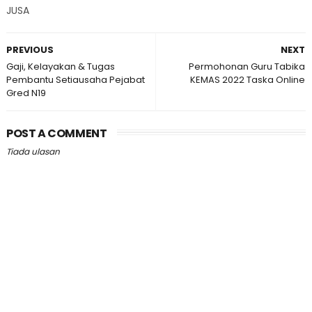
JUSA
PREVIOUS
NEXT
Gaji, Kelayakan & Tugas
Permohonan Guru Tabika
Pembantu Setiausaha Pejabat
KEMAS 2022 Taska Online
Gred N19
POST A COMMENT
Tiada ulasan