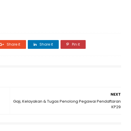
Share it
Share it
Pin it
NEXT
Gaji, Kelayakan & Tugas Penolong Pegawai Pendaftaran
KP29