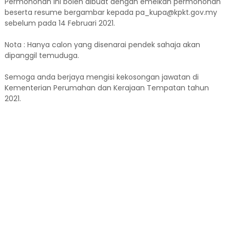
Permohonan ini boleh dibuat dengan emelkan permohonan
beserta resume bergambar kepada pa_kupa@kpkt.gov.my
sebelum pada 14 Februari 2021.
Nota : Hanya calon yang disenarai pendek sahaja akan
dipanggil temuduga.
Semoga anda berjaya mengisi kekosongan jawatan di
Kementerian Perumahan dan Kerajaan Tempatan tahun
2021.