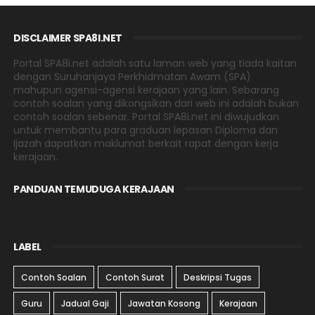
DISCLAIMER SPA8I.NET
Portal SPA8i.net adalah satu laman web yang tiada kaitan
dengan Suruhanjaya Perkhidmatan Awam (SPA)
mahupun agensi-agensi kerajaan yang lain. Sebarang
contoh soalan yang dikongsikan dari web ini adalah bukan
contoh soalan sebenar. Portal SPA8i.net ini diwujudkan
untuk membantu para graduan lepasan Diploma dan
Ijazah dapatkan maklumat berkait rapat dengan kerja
kerajaan.
PANDUAN TEMUDUGA KERAJAAN
LABEL
Contoh Soalan
Contoh Surat
Deskripsi Tugas
Guru
Jadual Gaji
Jawatan Kosong
Kerajaan