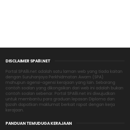
DISCLAIMER SPA8I.NET
Portal SPA8i.net adalah satu laman web yang tiada kaitan
dengan Suruhanjaya Perkhidmatan Awam (SPA)
mahupun agensi-agensi kerajaan yang lain. Sebarang
contoh soalan yang dikongsikan dari web ini adalah bukan
contoh soalan sebenar. Portal SPA8i.net ini diwujudkan
untuk membantu para graduan lepasan Diploma dan
Ijazah dapatkan maklumat berkait rapat dengan kerja
kerajaan.
PANDUAN TEMUDUGA KERAJAAN