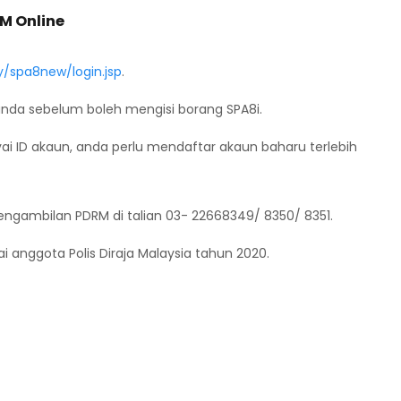
M Online
y/spa8new/login.jsp
.
nda sebelum boleh mengisi borang SPA8i.
ai ID akaun, anda perlu mendaftar akaun baharu terlebih
engambilan PDRM di talian 03- 22668349/ 8350/ 8351.
anggota Polis Diraja Malaysia tahun 2020.