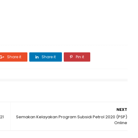
Share it
Share it
Pin it
NEXT
21
Semakan Kelayakan Program Subsidi Petrol 2020 (PSP)
Online