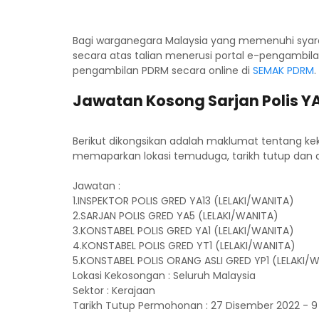
Bagi warganegara Malaysia yang memenuhi syar
secara atas talian menerusi portal e-pengambi
pengambilan PDRM secara online di
SEMAK PDRM
.
Jawatan Kosong Sarjan Polis Y
Berikut dikongsikan adalah maklumat tentang kek
memaparkan lokasi temuduga, tarikh tutup dan a
Jawatan :
1.INSPEKTOR POLIS GRED YA13 (LELAKI/WANITA)
2.SARJAN POLIS GRED YA5 (LELAKI/WANITA)
3.KONSTABEL POLIS GRED YA1 (LELAKI/WANITA)
4.KONSTABEL POLIS GRED YT1 (LELAKI/WANITA)
5.KONSTABEL POLIS ORANG ASLI GRED YP1 (LELAKI/
Lokasi Kekosongan : Seluruh Malaysia
Sektor : Kerajaan
Tarikh Tutup Permohonan : 27 Disember 2022 - 9