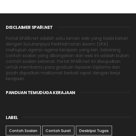
DISCLAIMER SPA8I.NET
Portal SPA8i.net adalah satu laman web yang tiada kaitan
dengan Suruhanjaya Perkhidmatan Awam (SPA)
mahupun agensi-agensi kerajaan yang lain. Sebarang
contoh soalan yang dikongsikan dari web ini adalah bukan
contoh soalan sebenar. Portal SPA8i.net ini diwujudkan
untuk membantu para graduan lepasan Diploma dan
Ijazah dapatkan maklumat berkait rapat dengan kerja
kerajaan.
PANDUAN TEMUDUGA KERAJAAN
LABEL
Contoh Soalan
Contoh Surat
Deskripsi Tugas