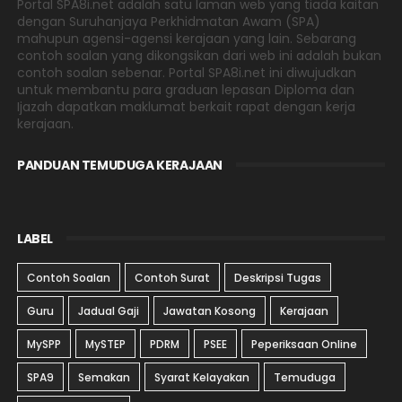
Portal SPA8i.net adalah satu laman web yang tiada kaitan
dengan Suruhanjaya Perkhidmatan Awam (SPA)
mahupun agensi-agensi kerajaan yang lain. Sebarang
contoh soalan yang dikongsikan dari web ini adalah bukan
contoh soalan sebenar. Portal SPA8i.net ini diwujudkan
untuk membantu para graduan lepasan Diploma dan
Ijazah dapatkan maklumat berkait rapat dengan kerja
kerajaan.
PANDUAN TEMUDUGA KERAJAAN
LABEL
Contoh Soalan
Contoh Surat
Deskripsi Tugas
Guru
Jadual Gaji
Jawatan Kosong
Kerajaan
MySPP
MySTEP
PDRM
PSEE
Peperiksaan Online
SPA9
Semakan
Syarat Kelayakan
Temuduga