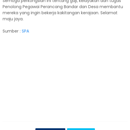
Semoga perkongsian ini tentang gaji, kelayakan dan tugas
Penolong Pegawai Perancang Bandar dan Desa membantu
mereka yang ingin bekerja kakitangan kerajaan. Selamat
maju jaya.
Sumber :
SPA