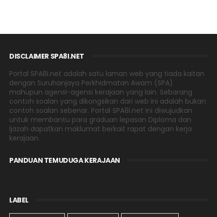
DISCLAIMER SPA8I.NET
Portal SPA8i.net adalah satu laman web yang tiada kaitan
dengan Suruhanjaya Perkhidmatan Awam (SPA)
mahupun agensi-agensi kerajaan yang lain. Sebarang
contoh soalan yang dikongsikan dari web ini adalah bukan
contoh soalan sebenar. Portal SPA8i.net ini diwujudkan
untuk membantu para graduan lepasan Diploma dan
Ijazah dapatkan maklumat berkait rapat dengan kerja
kerajaan.
PANDUAN TEMUDUGA KERAJAAN
LABEL