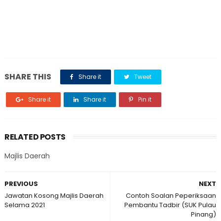
SHARE THIS
Share it
Tweet
Share it
Share it
Pin it
RELATED POSTS
Majlis Daerah
PREVIOUS
NEXT
Jawatan Kosong Majlis Daerah
Contoh Soalan Peperiksaan
Selama 2021
Pembantu Tadbir (SUK Pulau
Pinang)