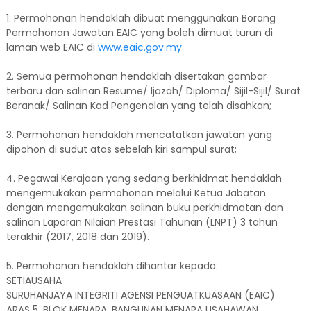
1. Permohonan hendaklah dibuat menggunakan Borang
Permohonan Jawatan EAIC yang boleh dimuat turun di
laman web EAIC di
www.eaic.gov.my
.
2. Semua permohonan hendaklah disertakan gambar
terbaru dan salinan Resume/ Ijazah/ Diploma/ Sijil-Sijil/ Surat
Beranak/ Salinan Kad Pengenalan yang telah disahkan;
3. Permohonan hendaklah mencatatkan jawatan yang
dipohon di sudut atas sebelah kiri sampul surat;
4. Pegawai Kerajaan yang sedang berkhidmat hendaklah
mengemukakan permohonan melalui Ketua Jabatan
dengan mengemukakan salinan buku perkhidmatan dan
salinan Laporan Nilaian Prestasi Tahunan (LNPT) 3 tahun
terakhir (2017, 2018 dan 2019).
5. Permohonan hendaklah dihantar kepada:
SETIAUSAHA
SURUHANJAYA INTEGRITI AGENSI PENGUATKUASAAN (EAIC)
ARAS 5, BLOK MENARA, BANGUNAN MENARA USAHAWAN