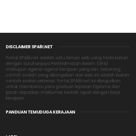
DISCLAIMER SPA8I.NET
Portal SPA8i.net adalah satu laman web yang tiada kaitan
dengan Suruhanjaya Perkhidmatan Awam (SPA)
mahupun agensi-agensi kerajaan yang lain. Sebarang
contoh soalan yang dikongsikan dari web ini adalah bukan
contoh soalan sebenar. Portal SPA8i.net ini diwujudkan
untuk membantu para graduan lepasan Diploma dan
Ijazah dapatkan maklumat berkait rapat dengan kerja
kerajaan.
PANDUAN TEMUDUGA KERAJAAN