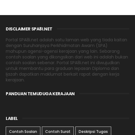
DISCLAIMER SPA8I.NET
Portal SPA8i.net adalah satu laman web yang tiada kaitan
dengan Suruhanjaya Perkhidmatan Awam (SPA)
mahupun agensi-agensi kerajaan yang lain. Sebarang
contoh soalan yang dikongsikan dari web ini adalah bukan
contoh soalan sebenar. Portal SPA8i.net ini diwujudkan
untuk membantu para graduan lepasan Diploma dan
Ijazah dapatkan maklumat berkait rapat dengan kerja
kerajaan.
PANDUAN TEMUDUGA KERAJAAN
LABEL
Contoh Soalan
Contoh Surat
Deskripsi Tugas