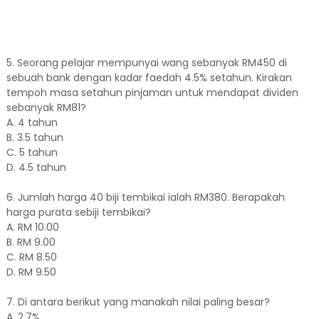
5. Seorang pelajar mempunyai wang sebanyak RM450 di
sebuah bank dengan kadar faedah 4.5% setahun. Kirakan
tempoh masa setahun pinjaman untuk mendapat dividen
sebanyak RM81?
A. 4 tahun
B. 3.5 tahun
C. 5 tahun
D. 4.5 tahun
6. Jumlah harga 40 biji tembikai ialah RM380. Berapakah
harga purata sebiji tembikai?
A. RM 10.00
B. RM 9.00
C. RM 8.50
D. RM 9.50
7. Di antara berikut yang manakah nilai paling besar?
A. 2.7%