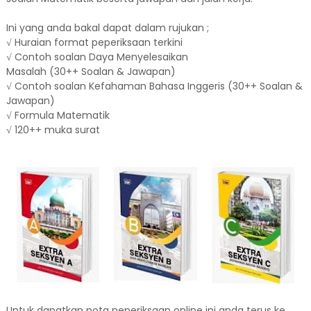
Ini yang anda bakal dapat dalam rujukan ;
√ Huraian format peperiksaan terkini
√ Contoh soalan Daya Menyelesaikan
Masalah (30++ Soalan & Jawapan)
√ Contoh soalan Kefahaman Bahasa Inggeris (30++ Soalan &
Jawapan)
√ Formula Matematik
√ 120++ muka surat
Untuk dapatkan nota peperiksaan online ini anda terus ke