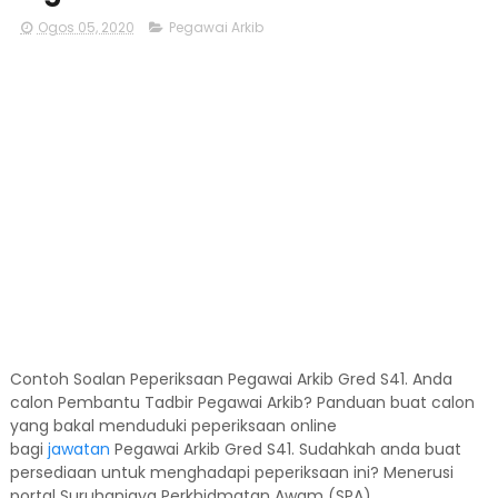
Ogos 05, 2020
Pegawai Arkib
Contoh Soalan Peperiksaan Pegawai Arkib Gred S41. Anda
calon Pembantu Tadbir Pegawai Arkib? Panduan buat calon
yang bakal menduduki peperiksaan online
bagi
jawatan
Pegawai Arkib Gred S41. Sudahkah anda buat
persediaan untuk menghadapi peperiksaan ini? Menerusi
portal Suruhanjaya Perkhidmatan Awam (SPA)