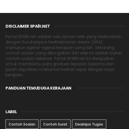
DISCLAIMER SPA8I.NET
Portal SPA8i.net adalah satu laman web yang tiada kaitan
dengan Suruhanjaya Perkhidmatan Awam (SPA)
mahupun agensi-agensi kerajaan yang lain. Sebarang
contoh soalan yang dikongsikan dari web ini adalah bukan
contoh soalan sebenar. Portal SPA8i.net ini diwujudkan
untuk membantu para graduan lepasan Diploma dan
Ijazah dapatkan maklumat berkait rapat dengan kerja
kerajaan.
PANDUAN TEMUDUGA KERAJAAN
LABEL
Contoh Soalan
Contoh Surat
Deskripsi Tugas