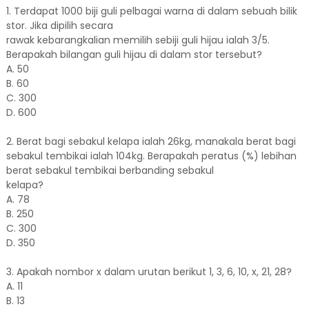
1. Terdapat 1000 biji guli pelbagai warna di dalam sebuah bilik
stor. Jika dipilih secara
rawak kebarangkalian memilih sebiji guli hijau ialah 3/5.
Berapakah bilangan guli hijau di dalam stor tersebut?
A. 50
B. 60
C. 300
D. 600
2. Berat bagi sebakul kelapa ialah 26kg, manakala berat bagi
sebakul tembikai ialah 104kg. Berapakah peratus (%) lebihan
berat sebakul tembikai berbanding sebakul
kelapa?
A. 78
B. 250
C. 300
D. 350
3. Apakah nombor x dalam urutan berikut 1, 3, 6, 10, x, 21, 28?
A. 11
B. 13