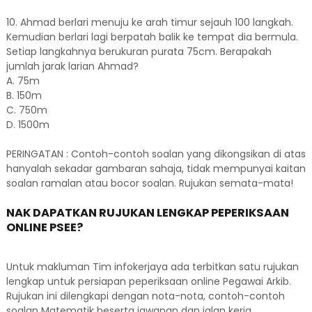
10. Ahmad berlari menuju ke arah timur sejauh 100 langkah.
Kemudian berlari lagi berpatah balik ke tempat dia bermula.
Setiap langkahnya berukuran purata 75cm. Berapakah
jumlah jarak larian Ahmad?
A. 75m
B. 150m
C. 750m
D. 1500m
PERINGATAN : Contoh-contoh soalan yang dikongsikan di atas
hanyalah sekadar gambaran sahaja, tidak mempunyai kaitan
soalan ramalan atau bocor soalan. Rujukan semata-mata!
NAK DAPATKAN RUJUKAN LENGKAP PEPERIKSAAN
ONLINE PSEE?
Untuk makluman Tim infokerjaya ada terbitkan satu rujukan
lengkap untuk persiapan peperiksaan online Pegawai Arkib.
Rujukan ini dilengkapi dengan nota-nota, contoh-contoh
soalan Matematik beserta jawapan dan jalan kerja.