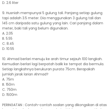
D. 2.6 liter
9. Husniah mempunyai 5 gulung tali. Panjang setiap gulung
tapi adalah 3.5 meter. Dia menggunakan 3 gulung tali dan
145 cm daripada satu gulung yang lain. Cari panjang dalam
meter, baki tali yang belum digunakan.
A. 2.05
B. 5.55
C. 8.45
D. 10.55
10. Ahmad berlari menuju ke arah timur sejauh 100 langkah.
Kemudian berlari lagi berpatah balik ke tempat dia bermula.
Setiap langkahnya berukuran purata 75cm. Berapakah
jumlah jarak larian Ahmad?
A. 75m
B. 150m
C. 750m
D. 1500m
PERINGATAN : Contoh-contoh soalan yang dikongsikan di atas