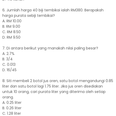
6. Jumlah harga 40 biji tembikai ialah RM380. Berapakah
harga purata sebiji tembikai?
A. RM 10.00
B. RM 9.00
C. RM 8.50
D. RM 9.50
7. Di antara berikut yang manakah nilai paling besar?
A. 2.7%
B. 3/4
C. 0.013
D. 16/45
8. Siti membeli 2 botol jus oren, satu botol mengandungi 0.85
liter dan satu botol lagi 1.75 liter. Jika jus oren disediakan
untuk 10 orang, cari purata liter yang diterima oleh setiap
orang.
A. 0.25 liter
B. 0.26 liter
C. 1.28 liter