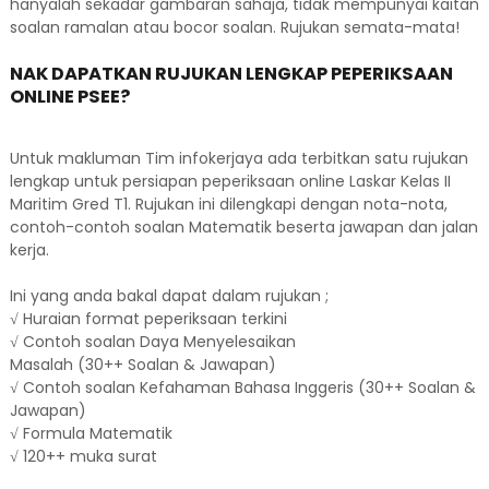
hanyalah sekadar gambaran sahaja, tidak mempunyai kaitan
soalan ramalan atau bocor soalan. Rujukan semata-mata!
NAK DAPATKAN RUJUKAN LENGKAP PEPERIKSAAN
ONLINE PSEE?
Untuk makluman Tim infokerjaya ada terbitkan satu rujukan
lengkap untuk persiapan peperiksaan online Laskar Kelas II
Maritim Gred T1. Rujukan ini dilengkapi dengan nota-nota,
contoh-contoh soalan Matematik beserta jawapan dan jalan
kerja.
Ini yang anda bakal dapat dalam rujukan ;
√ Huraian format peperiksaan terkini
√ Contoh soalan Daya Menyelesaikan
Masalah (30++ Soalan & Jawapan)
√ Contoh soalan Kefahaman Bahasa Inggeris (30++ Soalan &
Jawapan)
√ Formula Matematik
√ 120++ muka surat