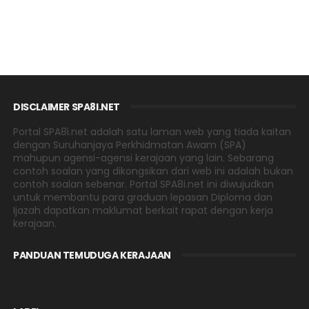
DISCLAIMER SPA8I.NET
Portal SPA8i.net adalah satu laman web yang tiada kaitan
dengan Suruhanjaya Perkhidmatan Awam (SPA)
mahupun agensi-agensi kerajaan yang lain. Sebarang
contoh soalan yang dikongsikan dari web ini adalah bukan
contoh soalan sebenar. Portal SPA8i.net ini diwujudkan
untuk membantu para graduan lepasan Diploma dan
Ijazah dapatkan maklumat berkait rapat dengan kerja
kerajaan.
PANDUAN TEMUDUGA KERAJAAN