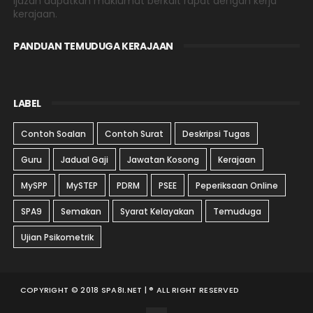
Ijazah dapatkan maklumat berkait rapat dengan kerja
kerajaan.
PANDUAN TEMUDUGA KERAJAAN
LABEL
Contoh Soalan
Contoh Surat
Deskripsi Tugas
Guru
Jadual Gaji
Jawatan Kosong
Kerajaan
MySPP
MySTEP
PDRM
PSEE
Peperiksaan Online
SPA9
Semakan
Syarat Kelayakan
Temuduga
Ujian Psikometrik
COPYRIGHT © 2018 SPA8I.NET | ® ALL RIGHT RESERVED