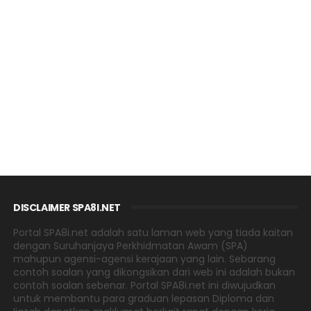
DISCLAIMER SPA8I.NET
Portal SPA8i.net adalah satu laman web yang tiada kaitan
dengan Suruhanjaya Perkhidmatan Awam (SPA)
mahupun agensi-agensi kerajaan yang lain. Sebarang
contoh soalan yang dikongsikan dari web ini adalah bukan
contoh soalan sebenar. Portal SPA8i.net ini diwujudkan
untuk membantu para graduan lepasan Diploma dan