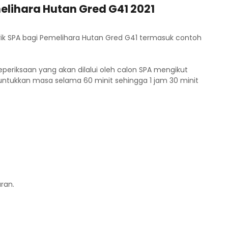
elihara Hutan Gred G41 2021
rik SPA bagi Pemelihara Hutan Gred G41 termasuk contoh
eperiksaan yang akan dilalui oleh calon SPA mengikut
untukkan masa selama 60 minit sehingga 1 jam 30 minit
ran.