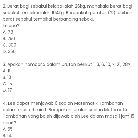
2. Berat bagi sebakul kelapa ialah 26kg, manakala berat bagi
sebakul tembikai ialah 104kg. Berapakah peratus (%) lebihan
berat sebakul tembikai berbanding sebakul
kelapa?
A. 78
B. 250
C. 300
D. 350
3. Apakah nombor x dalam urutan berikut 1, 3, 6, 10, x, 21, 28?
A. 11
B. 13
C. 15
D. 17
4. Lee dapat menjawab 6 soalan Matematik Tambahan
dalam masa 9 minit. Berapakah jumlah soalan Matematik
Tambahan yang boleh dijawab oleh Lee dalam masa 1 jam 15
minit?
A. 55
B. 50