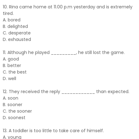
10. Rina came home at 11.00 p.m yesterday and is extremely
tired.
A. bored
B. delighted
C. desperate
D. exhausted
11. Although he played _________, he still lost the game.
A. good
B. better
C. the best
D. well
12. They received the reply ____________ than expected.
A. soon
B. sooner
C. the sooner
D. soonest
13. A toddler is too little to take care of himself.
A. young