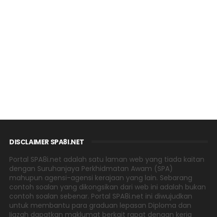
DISCLAIMER SPA8I.NET
Portal SPA8i.net adalah satu laman web yang tiada kaitan
dengan Suruhanjaya Perkhidmatan Awam (SPA)
mahupun agensi-agensi kerajaan yang lain. Sebarang
contoh soalan yang dikongsikan dari web ini adalah bukan
contoh soalan sebenar. Portal SPA8i.net ini diwujudkan
untuk membantu para graduan lepasan Diploma dan
Ijazah dapatkan maklumat berkait rapat dengan kerja