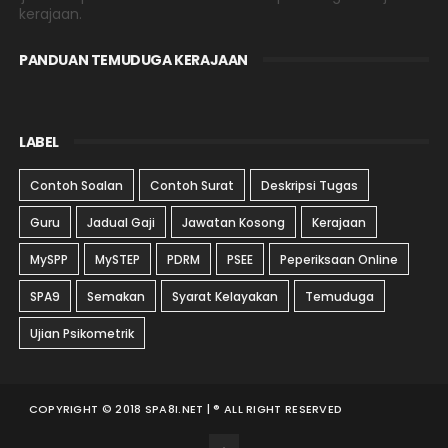
kerajaan.
PANDUAN TEMUDUGA KERAJAAN
LABEL
Contoh Soalan
Contoh Surat
Deskripsi Tugas
Guru
Jadual Gaji
Jawatan Kosong
Kerajaan
MySPP
MySTEP
PDRM
PSEE
Peperiksaan Online
SPA9
Semakan
Syarat Kelayakan
Temuduga
Ujian Psikometrik
COPYRIGHT © 2018 SPA8I.NET | ® ALL RIGHT RESERVED