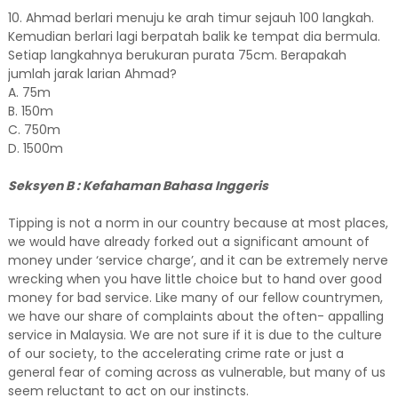
10. Ahmad berlari menuju ke arah timur sejauh 100 langkah.
Kemudian berlari lagi berpatah balik ke tempat dia bermula.
Setiap langkahnya berukuran purata 75cm. Berapakah
jumlah jarak larian Ahmad?
A. 75m
B. 150m
C. 750m
D. 1500m
Seksyen B : Kefahaman Bahasa Inggeris
Tipping is not a norm in our country because at most places,
we would have already forked out a significant amount of
money under ‘service charge’, and it can be extremely nerve
wrecking when you have little choice but to hand over good
money for bad service. Like many of our fellow countrymen,
we have our share of complaints about the often- appalling
service in Malaysia. We are not sure if it is due to the culture
of our society, to the accelerating crime rate or just a
general fear of coming across as vulnerable, but many of us
seem reluctant to act on our instincts.