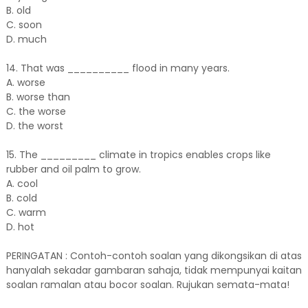
B. old
C. soon
D. much
14. That was __________ flood in many years.
A. worse
B. worse than
C. the worse
D. the worst
15. The _________ climate in tropics enables crops like
rubber and oil palm to grow.
A. cool
B. cold
C. warm
D. hot
PERINGATAN : Contoh-contoh soalan yang dikongsikan di atas
hanyalah sekadar gambaran sahaja, tidak mempunyai kaitan
soalan ramalan atau bocor soalan. Rujukan semata-mata!