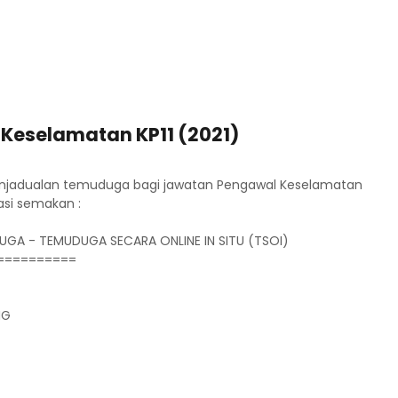
eselamatan KP11 (2021)
penjadualan temuduga bagi jawatan Pengawal Keselamatan
asi semakan :
UGA - TEMUDUGA SECARA ONLINE IN SITU (TSOI)
==========
NG