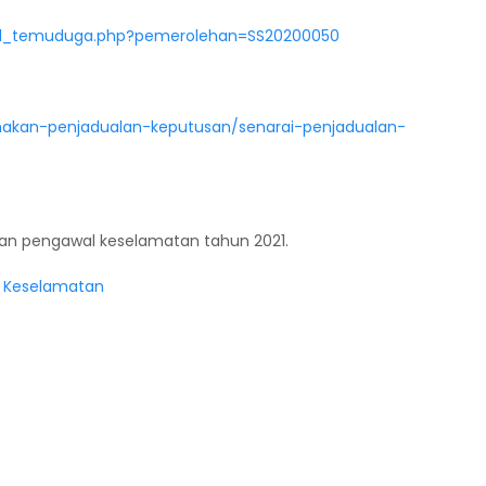
adual_temuduga.php?pemerolehan=SS20200050
akan-penjadualan-keputusan/senarai-penjadualan-
an pengawal keselamatan tahun 2021.
 Keselamatan