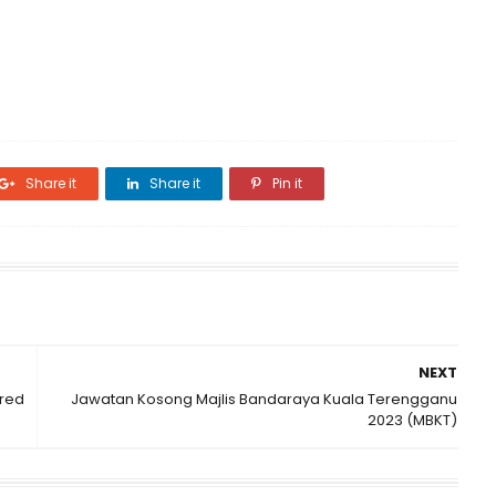
Share it
Share it
Pin it
NEXT
red
Jawatan Kosong Majlis Bandaraya Kuala Terengganu
2023 (MBKT)