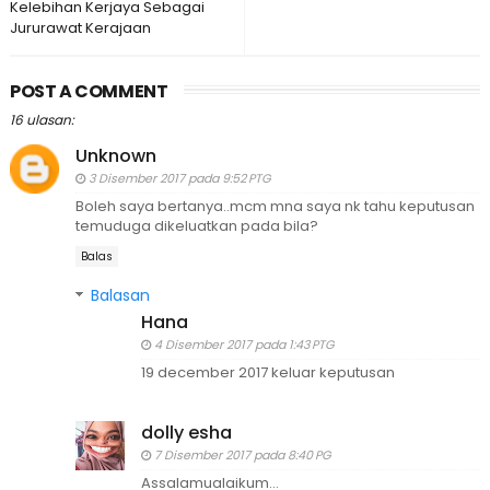
Kelebihan Kerjaya Sebagai
Jururawat Kerajaan
POST A COMMENT
16 ulasan:
Unknown
3 Disember 2017 pada 9:52 PTG
Boleh saya bertanya..mcm mna saya nk tahu keputusan
temuduga dikeluatkan pada bila?
Balas
Balasan
Hana
4 Disember 2017 pada 1:43 PTG
19 december 2017 keluar keputusan
dolly esha
7 Disember 2017 pada 8:40 PG
Assalamualaikum...