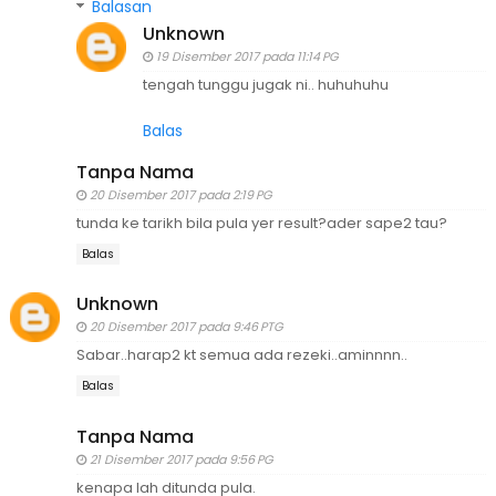
Balasan
Unknown
19 Disember 2017 pada 11:14 PG
tengah tunggu jugak ni.. huhuhuhu
Balas
Tanpa Nama
20 Disember 2017 pada 2:19 PG
tunda ke tarikh bila pula yer result?ader sape2 tau?
Balas
Unknown
20 Disember 2017 pada 9:46 PTG
Sabar..harap2 kt semua ada rezeki..aminnnn..
Balas
Tanpa Nama
21 Disember 2017 pada 9:56 PG
kenapa lah ditunda pula.