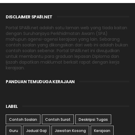
DISCLAIMER SPA8I.NET
Portal SPA8i.net adalah satu laman web yang tiada kaitan
dengan Suruhanjaya Perkhidmatan Awam (SPA)
mahupun agensi-agensi kerajaan yang lain. Sebarang
contoh soalan yang dikongsikan dari web ini adalah bukan
contoh soalan sebenar. Portal SPA8i.net ini diwujudkan
untuk membantu para graduan lepasan Diploma dan
Ijazah dapatkan maklumat berkait rapat dengan kerja
kerajaan.
PANDUAN TEMUDUGA KERAJAAN
LABEL
Contoh Soalan
Contoh Surat
Deskripsi Tugas
Guru
Jadual Gaji
Jawatan Kosong
Kerajaan