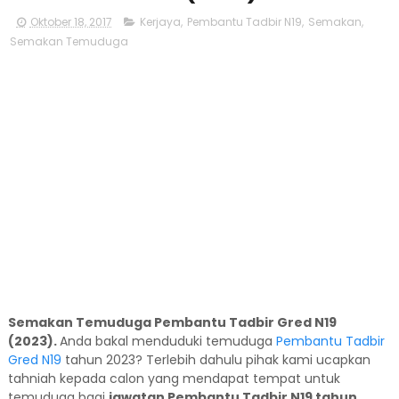
Oktober 18, 2017
Kerjaya
,
Pembantu Tadbir N19
,
Semakan
,
Semakan Temuduga
Semakan Temuduga Pembantu Tadbir Gred N19
(2023).
Anda bakal menduduki temuduga
Pembantu Tadbir
Gred N19
tahun 2023? Terlebih dahulu pihak kami ucapkan
tahniah kepada calon yang mendapat tempat untuk
temuduga bagi
jawatan Pembantu Tadbir N19 tahun