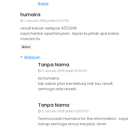
Balas
humaira
1 Januari 2018 pada 5:14 PTG
result keluar selepas 9/1/2018
saya hantar epertanyaan...lepas tu pihak spa balas
macam tu
Balas
Balasan
Tanpa Nama
2 Januari 2018 pada 10:33 PG
tq humaira..
tak sabar plus berdebaq nak tau result.
semoga ada rezeki..
Tanpa Nama
2 Januari 2018 pada 12:53 PTG
Terima kasih Humaira for the information.. saya
harap semoga smua berjaya..amin