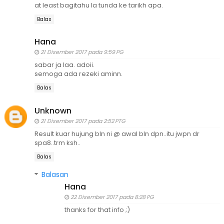
at least bagitahu la tunda ke tarikh apa.
Balas
Hana
21 Disember 2017 pada 9:59 PG
sabar ja laa. adoii.
semoga ada rezeki aminn.
Balas
Unknown
21 Disember 2017 pada 2:52 PTG
Result kuar hujung bln ni @ awal bln dpn..itu jwpn dr
spa8..trm ksh..
Balas
Balasan
Hana
22 Disember 2017 pada 8:28 PG
thanks for that info ;)