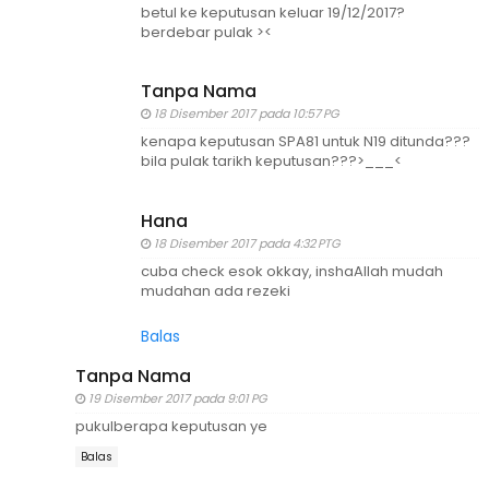
betul ke keputusan keluar 19/12/2017?
berdebar pulak ><
Tanpa Nama
18 Disember 2017 pada 10:57 PG
kenapa keputusan SPA81 untuk N19 ditunda???
bila pulak tarikh keputusan???>___<
Hana
18 Disember 2017 pada 4:32 PTG
cuba check esok okkay, inshaAllah mudah
mudahan ada rezeki
Balas
Tanpa Nama
19 Disember 2017 pada 9:01 PG
pukulberapa keputusan ye
Balas