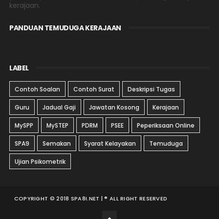
kerajaan.
PANDUAN TEMUDUGA KERAJAAN
LABEL
Contoh Soalan
Contoh Surat
Deskripsi Tugas
Guru
Jadual Gaji
Jawatan Kosong
Kerajaan
MySPP
MySTEP
PDRM
PSEE
Peperiksaan Online
SPA9
Semakan
Syarat Kelayakan
Temuduga
Ujian Psikometrik
COPYRIGHT © 2018 SPA8I.NET | ® ALL RIGHT RESERVED