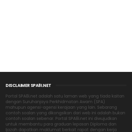
DISCLAIMER SPA8I.NET
Portal SPA8i.net adalah satu laman web yang tiada kaitan
dengan Suruhanjaya Perkhidmatan Awam (SPA)
mahupun agensi-agensi kerajaan yang lain. Sebarang
contoh soalan yang dikongsikan dari web ini adalah bukan
contoh soalan sebenar. Portal SPA8i.net ini diwujudkan
untuk membantu para graduan lepasan Diploma dan
Ijazah dapatkan maklumat berkait rapat dengan kerja