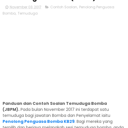
November 03, 2017
Contoh Soalan
,
Penolong Penguasa
Bomba
,
Temuduga
Panduan dan Contoh Soalan Temuduga Bomba
(JBPM).
Pada bulan November 2017 ini terdapat satu
temuduga bagi jawatan Bomba dan Penyelamat iaitu
Penolong Penguasa Bomba KB29
. Bagi mereka yang
terpilih dan berjaya melangkah sesi temuduga bomba, anda