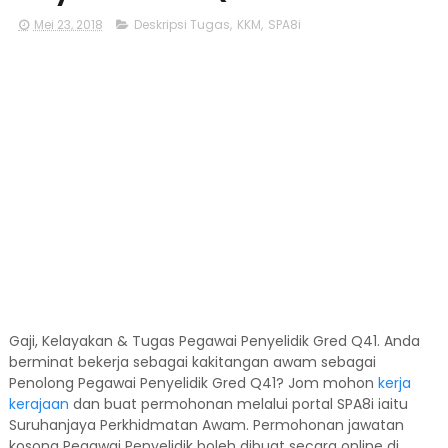
Mei 23, 2018
Deskripsi Tugas
,
KKM
,
SPA8i
Gaji, Kelayakan & Tugas Pegawai Penyelidik Gred Q41. Anda
berminat bekerja sebagai kakitangan awam sebagai
Penolong Pegawai Penyelidik Gred Q41? Jom mohon
kerja
kerajaan
dan buat permohonan melalui portal SPA8i iaitu
Suruhanjaya Perkhidmatan Awam. Permohonan jawatan
kosong Pegawai Penyelidik boleh dibuat secara online di