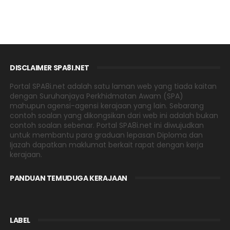
DISCLAIMER SPA8I.NET
Portal SPA8i.net adalah satu laman web yang tiada kaitan
dengan Suruhanjaya Perkhidmatan Awam (SPA)
mahupun agensi-agensi kerajaan yang lain. Sebarang
contoh soalan yang dikongsikan dari web ini adalah bukan
contoh soalan sebenar. Portal SPA8i.net ini diwujudkan
untuk membantu para graduan lepasan Diploma dan
Ijazah dapatkan maklumat berkait rapat dengan kerja
kerajaan.
PANDUAN TEMUDUGA KERAJAAN
LABEL