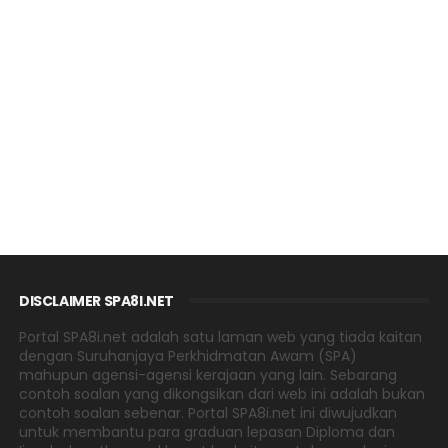
DISCLAIMER SPA8I.NET
Portal SPA8i.net adalah satu laman web yang tiada kaitan
dengan Suruhanjaya Perkhidmatan Awam (SPA)
mahupun agensi-agensi kerajaan yang lain. Sebarang
contoh soalan yang dikongsikan dari web ini adalah bukan
contoh soalan sebenar. Portal SPA8i.net ini diwujudkan
untuk membantu para graduan lepasan Diploma dan