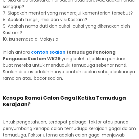
6. Jika anda ditawarkan di Sabah atau Sarawak, adakah anda
sanggup?
7. Siapakah menteri yang menerajui kementerian tersebut?
8. Apakah fungsi, misi dan visi Kastam?
9. Apakah nama duti dan cukai-cukai yang dikenakan oleh
Kastam?
10. Isu semasa di Malaysia
Inilah antara
contoh soalan
temuduga Penolong
Penguasa Kastam WK29
yang boleh dijadikan panduan
buat mereka untuk menduduki temuduga sebenar nanti.
Soalan di atas adalah hanya contoh soalan sahaja bukannya
ramalan atau bocor soalan.
Kenapa Ramai Calon Gagal Ketika Temuduga
Kerajaan?
Untuk pengetahuan, terdapat pelbagai faktor atau punca
penyumbang kenapa calon temuduga kerajaan gagal dalam
temuduga. Faktor utama adalah calon gagal menjawab