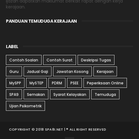
Ijazah dapatkan maklumat berkait rapat dengan kerja
kerajaan.
PANDUAN TEMUDUGA KERAJAAN
LABEL
Contoh Soalan
Contoh Surat
Deskripsi Tugas
Guru
Jadual Gaji
Jawatan Kosong
Kerajaan
MySPP
MySTEP
PDRM
PSEE
Peperiksaan Online
SPA9
Semakan
Syarat Kelayakan
Temuduga
Ujian Psikometrik
COPYRIGHT © 2018 SPA8I.NET | ® ALL RIGHT RESERVED