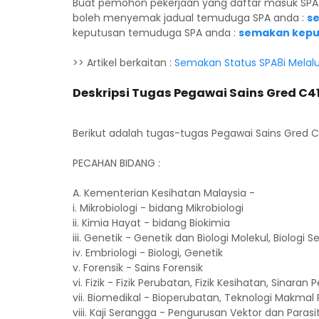
Buat pemohon pekerjaan yang daftar masuk SP
boleh menyemak jadual temuduga SPA anda :
s
keputusan temuduga SPA anda :
semakan kepu
>> Artikel berkaitan :
Semakan Status SPA8i Melal
Deskripsi Tugas Pegawai Sains Gred C4
Berikut adalah tugas-tugas Pegawai Sains Gred C4
PECAHAN BIDANG :
A. Kementerian Kesihatan Malaysia -
i. Mikrobiologi - bidang Mikrobiologi
ii. Kimia Hayat - bidang Biokimia
iii. Genetik - Genetik dan Biologi Molekul, Biologi Se
iv. Embriologi - Biologi, Genetik
v. Forensik - Sains Forensik
vi. Fizik - Fizik Perubatan, Fizik Kesihatan, Sinaran
vii. Biomedikal - Bioperubatan, Teknologi Makmal
viii. Kaji Serangga - Pengurusan Vektor dan Para