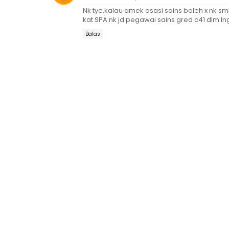
Nk tye,kalau amek asasi sains boleh x nk sm
kat SPA nk jd pegawai sains gred c41 dlm 
Balas