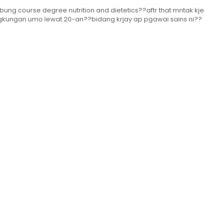
bung course degree nutrition and dietetics??aftr that mntak kje
lngkungan umo lewat 20-an??bidang krjay ap pgawai sains ni??