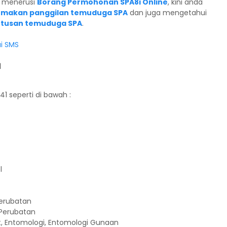
A menerusi
Borang Permohonan SPA8i Online
, kini anda
emakan panggilan temuduga SPA
dan juga mengetahui
tusan temuduga SPA
.
ui SMS
1
1 seperti di bawah :
l
 Perubatan
 Perubatan
sit, Entomologi, Entomologi Gunaan