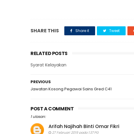
SHARE THIS
Share it
Tweet
RELATED POSTS
Syarat Kelayakan
PREVIOUS
Jawatan Kosong Pegawai Sains Gred C41
POST A COMMENT
1 ulasan:
Arifah Najihah Binti Omar Fikri
27 Februari 2019 pada 1:37 PG