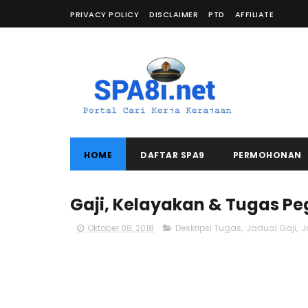
PRIVACY POLICY
DISCLAIMER
PTD
AFFILIATE
HOME
DAFTAR SPA9
PERMOHONAN
Gaji, Kelayakan & Tugas Pe
Oktober 08, 2018
Deskripsi Tugas
,
Jadual Gaji
,
J