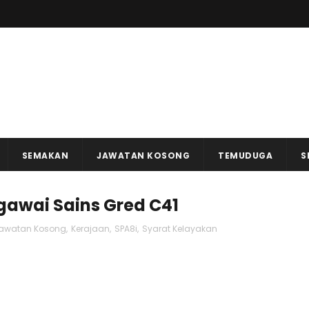
SEMAKAN
JAWATAN KOSONG
TEMUDUGA
S
gawai Sains Gred C41
awatan Kosong
,
Kerajaan
,
SPA8i
,
Syarat Kelayakan