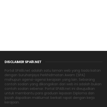
DISCLAIMER SPA8I.NET
Portal SPA8i.net adalah satu laman web yang tiada kaitan
dengan Suruhanjaya Perkhidmatan Awam (SPA)
mahupun agensi-agensi kerajaan yang lain. Sebarang
contoh soalan yang dikongsikan dari web ini adalah bukan
contoh soalan sebenar. Portal SPA8i.net ini diwujudkan
untuk membantu para graduan lepasan Diploma dan
Ijazah dapatkan maklumat berkait rapat dengan kerja
kerajaan.