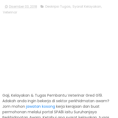
Disember 03, 2018
Deskripsi Tugas
,
Syarat Kelayakan
,
Veterinar
Gaji, Kelayakan & Tugas Pembantu Veterinar Gred G19.
Adakah anda ingin bekerja di sektor perkhidmatan awam?
Jom mohon
jawatan kosong
kerja kerajaan dan buat
permohonan melalui portal SPA8i iaitu Suruhanjaya
Perkhidmatan Awam. Ketahui apa syarat kelayakan, tugas