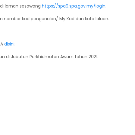
e di laman sesawang
https://spa9.spa.gov.my/login
.
an nombor kad pengenalan/ My Kad dan kata laluan.
PA
disini
.
an di Jabatan Perkhidmatan Awam tahun 2021.