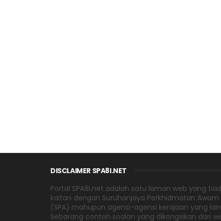
DISCLAIMER SPA8I.NET
Portal SPA8i.net adalah satu laman web yang tia
kaitan dengan Suruhanjaya Perkhidmatan Awam
(SPA) mahupun agensi-agensi kerajaan yang lain
Sebarang contoh soalan yang dikongsikan dari w