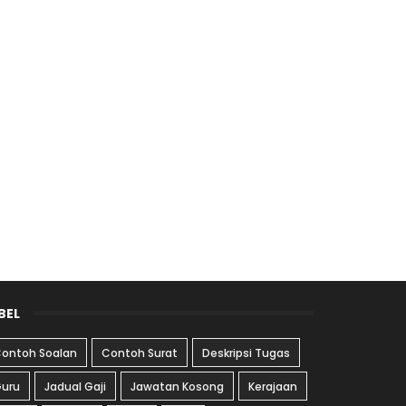
BEL
ontoh Soalan
Contoh Surat
Deskripsi Tugas
uru
Jadual Gaji
Jawatan Kosong
Kerajaan