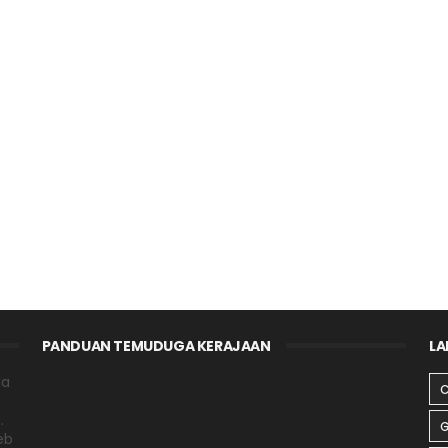
PANDUAN TEMUDUGA KERAJAAN
LA
da
C
.
G
eb