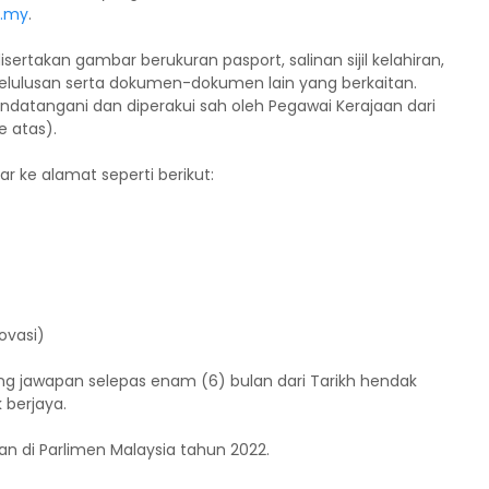
v.my
.
rtakan gambar berukuran pasport, salinan sijil kelahiran,
an kelulusan serta dokumen-dokumen lain yang berkaitan.
datangani dan diperakui sah oleh Pegawai Kerajaan dari
e atas).
r ke alamat seperti berikut:
ovasi)
g jawapan selepas enam (6) bulan dari Tarikh hendak
berjaya.
 di Parlimen Malaysia tahun 2022.