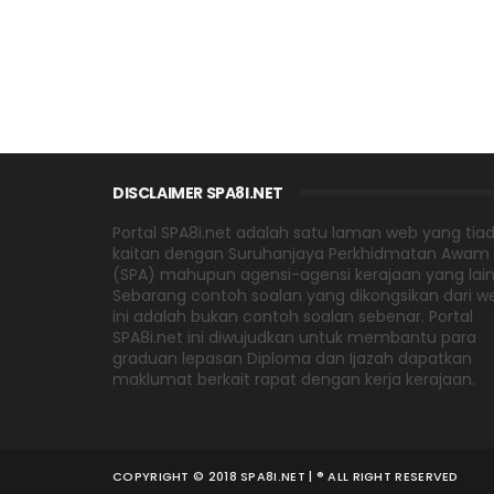
DISCLAIMER SPA8I.NET
Portal SPA8i.net adalah satu laman web yang tia
kaitan dengan Suruhanjaya Perkhidmatan Awam
(SPA) mahupun agensi-agensi kerajaan yang lain
Sebarang contoh soalan yang dikongsikan dari w
ini adalah bukan contoh soalan sebenar. Portal
SPA8i.net ini diwujudkan untuk membantu para
graduan lepasan Diploma dan Ijazah dapatkan
maklumat berkait rapat dengan kerja kerajaan.
COPYRIGHT © 2018 SPA8I.NET | ® ALL RIGHT RESERVED