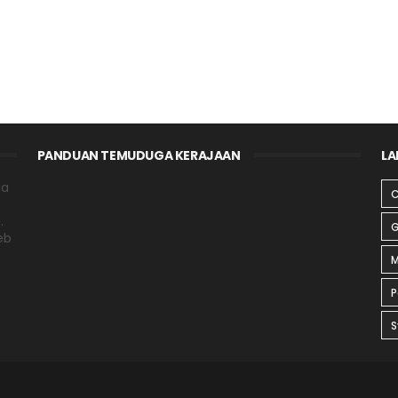
PANDUAN TEMUDUGA KERAJAAN
LA
da
C
.
G
eb
M
P
S