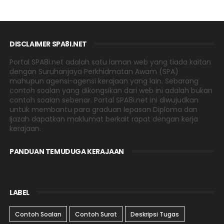
DISCLAIMER SPA8I.NET
Portal SPA8i.net adalah satu laman web yang tiada kaitan
dengan Suruhanjaya Perkhidmatan Awam (SPA)
mahupun agensi-agensi kerajaan yang lain. Sebarang
contoh soalan yang dikongsikan dari web ini adalah bukan
contoh soalan sebenar. Portal SPA8i.net ini diwujudkan
untuk membantu para graduan lepasan Diploma dan
Ijazah dapatkan maklumat berkait rapat dengan kerja
kerajaan.
PANDUAN TEMUDUGA KERAJAAN
LABEL
Contoh Soalan
Contoh Surat
Deskripsi Tugas