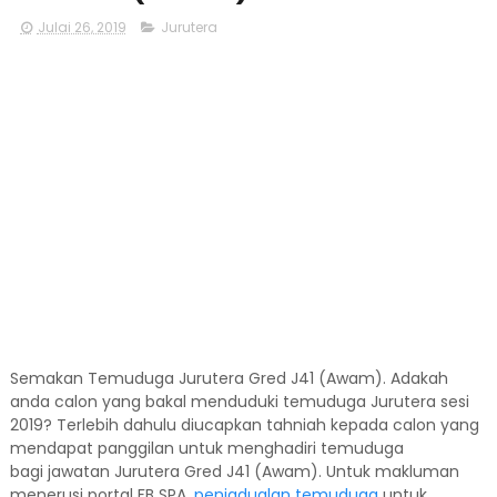
Julai 26, 2019
Jurutera
Semakan Temuduga Jurutera Gred J41 (Awam). Adakah
anda calon yang bakal menduduki temuduga Jurutera sesi
2019? Terlebih dahulu diucapkan tahniah kepada calon yang
mendapat panggilan untuk menghadiri temuduga
bagi jawatan Jurutera Gred J41 (Awam). Untuk makluman
menerusi portal FB SPA,
penjadualan temuduga
untuk