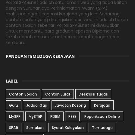
Portal SPA8i.net adalah satu laman web yang tiada kaitan
dengan Suruhanjaya Perkhidmatan Awam (SPA)
mahupun agensi-agensi kerajaan yang lain. Sebarang
contoh soalan yang dikongsikan dari web ini adalah bukan
contoh soalan sebenar. Portal SPA8i.net ini diwujudkan
untuk membantu para graduan lepasan Diploma dan
Ijazah dapatkan maklumat berkait rapat dengan kerja
kerajaan.
PANDUAN TEMUDUGA KERAJAAN
LABEL
Contoh Soalan
Contoh Surat
Deskripsi Tugas
Guru
Jadual Gaji
Jawatan Kosong
Kerajaan
MySPP
MySTEP
PDRM
PSEE
Peperiksaan Online
SPA9
Semakan
Syarat Kelayakan
Temuduga