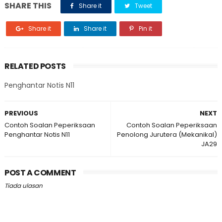
SHARE THIS
Share it
Tweet
Share it
Share it
Pin it
RELATED POSTS
Penghantar Notis N11
PREVIOUS
NEXT
Contoh Soalan Peperiksaan
Contoh Soalan Peperiksaan
Penghantar Notis N11
Penolong Jurutera (Mekanikal)
JA29
POST A COMMENT
Tiada ulasan