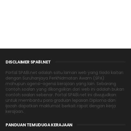
DISCLAIMER SPA8I.NET
Portal SPA8i.net adalah satu laman web yang tiada kaitan
dengan Suruhanjaya Perkhidmatan Awam (SPA)
mahupun agensi-agensi kerajaan yang lain. Sebarang
contoh soalan yang dikongsikan dari web ini adalah bukan
contoh soalan sebenar. Portal SPA8i.net ini diwujudkan
untuk membantu para graduan lepasan Diploma dan
Ijazah dapatkan maklumat berkait rapat dengan kerja
kerajaan.
PANDUAN TEMUDUGA KERAJAAN