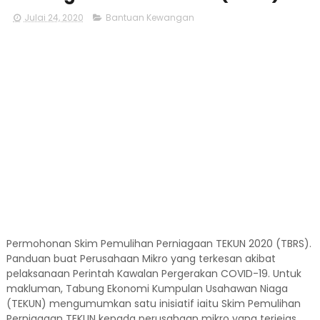
Julai 24, 2020
Bantuan Kewangan
Permohonan Skim Pemulihan Perniagaan TEKUN 2020 (TBRS).
Panduan buat Perusahaan Mikro yang terkesan akibat
pelaksanaan Perintah Kawalan Pergerakan COVID-19. Untuk
makluman, Tabung Ekonomi Kumpulan Usahawan Niaga
(TEKUN) mengumumkan satu inisiatif iaitu Skim Pemulihan
Perniagaan TEKUN kepada perusahaan mikro yang terjejas