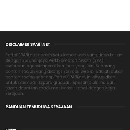
DISCLAIMER SPA8I.NET
Portal SPA8i.net adalah satu laman web yang tiada kaitan
dengan Suruhanjaya Perkhidmatan Awam (SPA)
mahupun agensi-agensi kerajaan yang lain. Sebarang
contoh soalan yang dikongsikan dari web ini adalah bukan
contoh soalan sebenar. Portal SPA8i.net ini diwujudkan
untuk membantu para graduan lepasan Diploma dan
Ijazah dapatkan maklumat berkait rapat dengan kerja
kerajaan.
PANDUAN TEMUDUGA KERAJAAN