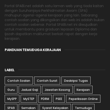
Portal SPA8i.net adalah satu laman web yang tiada kaitan
dengan Suruhanjaya Perkhidmatan Awam (SPA)
mahupun agensi-agensi kerajaan yang lain. Sebarang
contoh soalan yang dikongsikan dari web ini adalah bukan
contoh soalan sebenar. Portal SPA8i.net ini diwujudkan
untuk membantu para graduan lepasan Diploma dan
Ijazah dapatkan maklumat berkait rapat dengan kerja
kerajaan.
PANDUAN TEMUDUGA KERAJAAN
LABEL
Contoh Soalan
Contoh Surat
Deskripsi Tugas
Guru
Jadual Gaji
Jawatan Kosong
Kerajaan
MySPP
MySTEP
PDRM
PSEE
Peperiksaan Online
SPA9
Semakan
Syarat Kelayakan
Temuduga