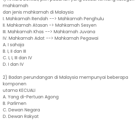
mahkamah
dan jenis mahkamah di Malaysia
I. Mahkamah Rendah --> Mahkamah Penghulu
II. Mahkamah Atasan -> Mahkamah Sesyen
III. Mahkamah Khas --> Mahkamah Juvana
IV. Mahkamah Adat --> Mahkamah Pegawai
A. I sahaja
B. I, II dan III
C. I, I, III dan IV
D. I dan IV
2) Badan perundangan di Malaysia mempunyai beberapa
komponen
utama KECUALI
A. Yang di-Pertuan Agong
B. Parlimen
C. Dewan Negara
D. Dewan Rakyat