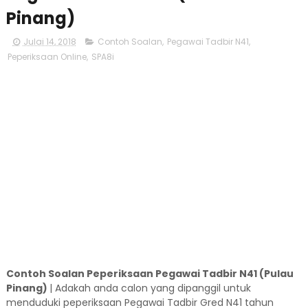
Pinang)
Julai 14, 2018
Contoh Soalan
,
Pegawai Tadbir N41
,
Peperiksaan Online
,
SPA8i
Contoh Soalan Peperiksaan Pegawai Tadbir N41 (Pulau
Pinang)
| Adakah anda calon yang dipanggil untuk
menduduki peperiksaan Pegawai Tadbir Gred N41 tahun