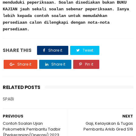
menduduki peperiksaan. Soalan disediakan bukan BUKU
KAJIAN jauh sekali soalan sebenar peperiksaan. Ianya
lebih kepada contoh soalan untuk memudahkan
persediaan calon dilengkapi dengan nota-nota
persediaan.
SHARE THIS
Share it
Tweet
Share it
Share it
Pin it
RELATED POSTS
SPA8i
PREVIOUS
NEXT
Contoh Soalan Ujian
Gaji, Kelayakan & Tugas
Psikometrik Pembantu Tadbir
Pembantu Arkib Gred S19
(Perkeranian/Operasi) 2023