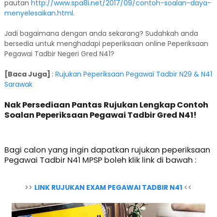
pautan
http://www.spa8i.net/2017/09/contoh-soalan-daya-
menyelesaikan.html
.
Jadi bagaimana dengan anda sekarang? Sudahkah anda
bersedia untuk menghadapi peperiksaan online Peperiksaan
Pegawai Tadbir Negeri Gred N41?
[Baca Juga]
:
Rujukan Peperiksaan Pegawai Tadbir N29 & N41
Sarawak
Nak Persediaan Pantas Rujukan Lengkap Contoh
Soalan Peperiksaan Pegawai Tadbir Gred N41!
Bagi calon yang ingin dapatkan rujukan peperiksaan
Pegawai Tadbir N41 MPSP boleh klik link di bawah :
>>
LINK RUJUKAN EXAM PEGAWAI TADBIR N41
<<