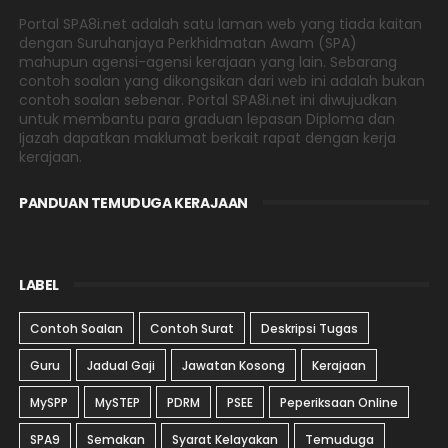
Portal SPA8i.net adalah satu laman web yang tiada kaitan
dengan Suruhanjaya Perkhidmatan Awam (SPA)
mahupun agensi-agensi kerajaan yang lain. Sebarang
contoh soalan yang dikongsikan dari web ini adalah bukan
contoh soalan sebenar. Portal SPA8i.net ini diwujudkan
untuk membantu para graduan lepasan Diploma dan
Ijazah dapatkan maklumat berkait rapat dengan kerja
kerajaan.
PANDUAN TEMUDUGA KERAJAAN
LABEL
Contoh Soalan
Contoh Surat
Deskripsi Tugas
Guru
Jadual Gaji
Jawatan Kosong
Kerajaan
MySPP
MySTEP
PDRM
PSEE
Peperiksaan Online
SPA9
Semakan
Syarat Kelayakan
Temuduga