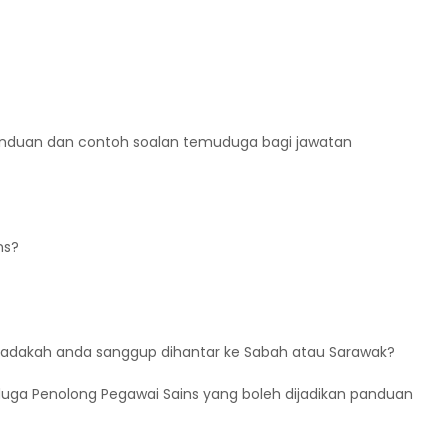
anduan dan contoh soalan temuduga bagi jawatan
ns?
i, adakah anda sanggup dihantar ke Sabah atau Sarawak?
duga Penolong Pegawai Sains yang boleh dijadikan panduan