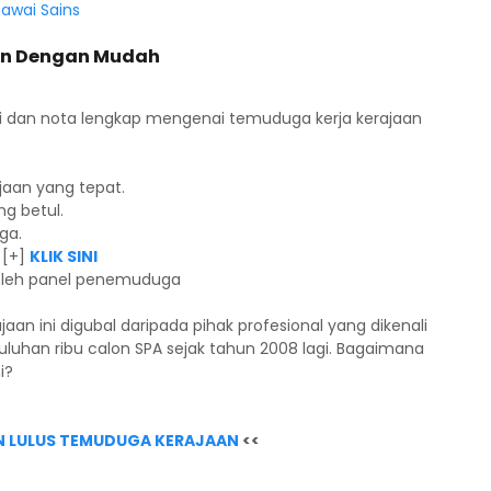
awai Sains
aan Dengan Mudah
asi dan nota lengkap mengenai temuduga kerja kerajaan
jaan yang tepat.
g betul.
ga.
 [+]
KLIK SINI
 oleh panel penemuduga
an ini digubal daripada pihak profesional yang dikenali
luhan ribu calon SPA sejak tahun 2008 lagi. Bagaimana
i?
 LULUS TEMUDUGA KERAJAAN
<<