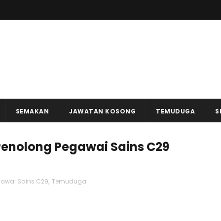
SEMAKAN
JAWATAN KOSONG
TEMUDUGA
S
enolong Pegawai Sains C29
gawai Sains C29
,
Temuduga