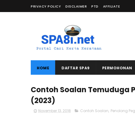
PRIVACY POLICY
DISCLAIMER
PTD
AFFILIATE
HOME
DAFTAR SPA9
PERMOHONAN
Contoh Soalan Temuduga P
(2023)
November 13, 2018
Contoh Soalan
,
Penolong Pe