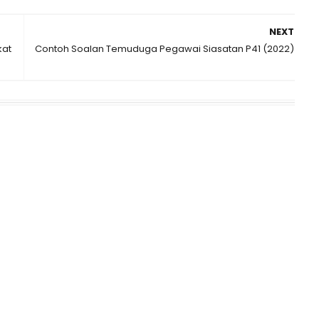
NEXT
kat
Contoh Soalan Temuduga Pegawai Siasatan P41 (2022)