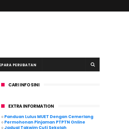
EPARA PERUBATAN
CARI INFO SINI
EXTRA INFORMATION
○
Panduan Lulus MUET Dengan Cemerlang
○
Permohonan Pinjaman PTPTN Online
○
Jadual Takwim Cuti Sekolah