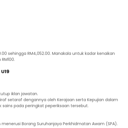
60.00 sehingga RM4,052.00. Manakala untuk kadar kenaikan
h RM100.
 U19
tutup iklan jawatan.
iktiraf setaraf dengannya oleh Kerajaan serta Kepujian dalam
k sains pada peringkat peperiksaan tersebut.
n menerusi Borang Suruhanjaya Perkhidmatan Awam (SPA).