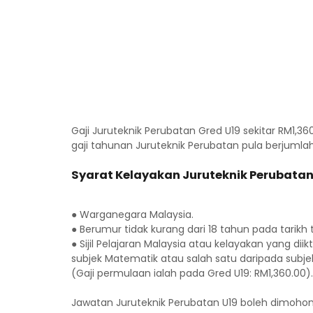
Gaji Juruteknik Perubatan Gred U19 sekitar RM1,3
gaji tahunan Juruteknik Perubatan pula berjumla
Syarat Kelayakan Juruteknik Perubatan
● Warganegara Malaysia.
● Berumur tidak kurang dari 18 tahun pada tarikh 
● Sijil Pelajaran Malaysia atau kelayakan yang di
subjek Matematik atau salah satu daripada subje
(Gaji permulaan ialah pada Gred U19: RM1,360.00).
Jawatan Juruteknik Perubatan U19 boleh dimoho