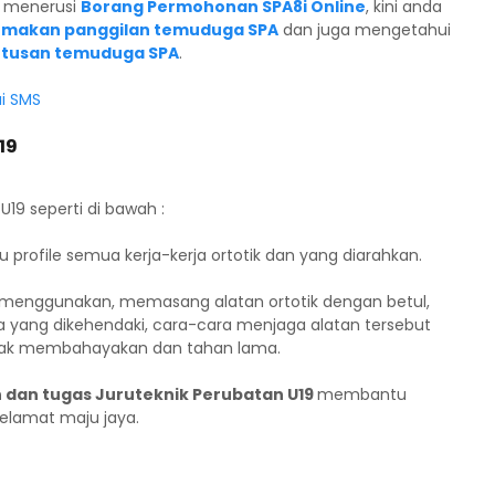
A menerusi
Borang Permohonan SPA8i Online
, kini anda
emakan panggilan temuduga SPA
dan juga mengetahui
tusan temuduga SPA
.
ui SMS
19
U19 seperti di bawah :
profile semua kerja-kerja ortotik dan yang diarahkan.
a menggunakan, memasang alatan ortotik dengan betul,
a yang dikehendaki, cara-cara menjaga alatan tersebut
idak membahayakan dan tahan lama.
n dan tugas Juruteknik Perubatan U19
membantu
Selamat maju jaya.