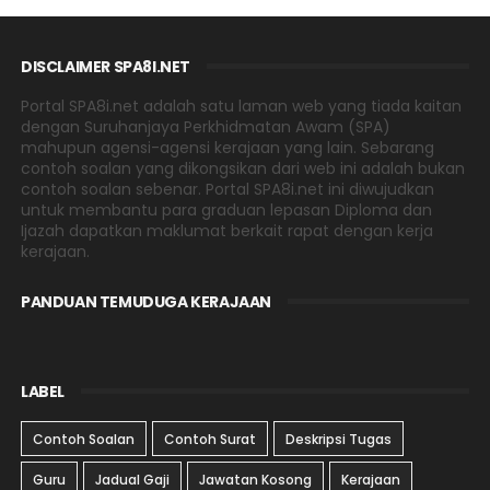
DISCLAIMER SPA8I.NET
Portal SPA8i.net adalah satu laman web yang tiada kaitan
dengan Suruhanjaya Perkhidmatan Awam (SPA)
mahupun agensi-agensi kerajaan yang lain. Sebarang
contoh soalan yang dikongsikan dari web ini adalah bukan
contoh soalan sebenar. Portal SPA8i.net ini diwujudkan
untuk membantu para graduan lepasan Diploma dan
Ijazah dapatkan maklumat berkait rapat dengan kerja
kerajaan.
PANDUAN TEMUDUGA KERAJAAN
LABEL
Contoh Soalan
Contoh Surat
Deskripsi Tugas
Guru
Jadual Gaji
Jawatan Kosong
Kerajaan