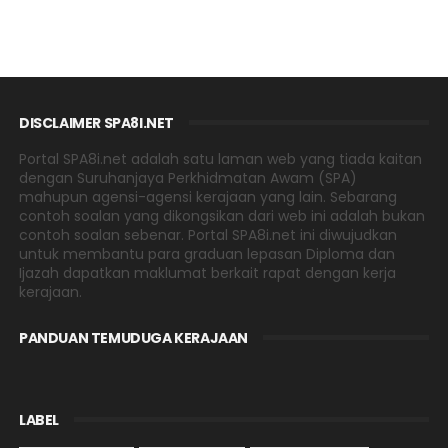
DISCLAIMER SPA8I.NET
Portal SPA8i.net adalah satu laman web yang tiada kaitan
dengan Suruhanjaya Perkhidmatan Awam (SPA)
mahupun agensi-agensi kerajaan yang lain. Sebarang
contoh soalan yang dikongsikan dari web ini adalah bukan
contoh soalan sebenar. Portal SPA8i.net ini diwujudkan
untuk membantu para graduan lepasan Diploma dan
Ijazah dapatkan maklumat berkait rapat dengan kerja
kerajaan.
PANDUAN TEMUDUGA KERAJAAN
LABEL