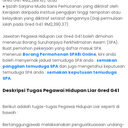
Gred G41: RM2,288.16); atau
● Ijazah Sarjana Muda Sains Perhutanan yang diiktiraf oleh
Kerajaan daripada institusi pengajian tinggi tempatan atau
kelayakan yang diiktiraf setaraf dengannya.(Gaji permulaan
ialah pada Gred G41: RM2,390.37)
Jawatan Pegawai Hidupan Liar Gred G41 boleh dimohon
menerusi Borang Suruhanjaya Perkhidmatan Awam (SPA).
Buat pemohon pekerjaan yang daftar masuk SPA
menerusi
Borang Permohonan SPA8i Online
, kini anda
boleh menyemak jadual temuduga SPA anda :
semakan
panggilan temuduga SPA
dan juga mengetahui keputusan
temuduga SPA anda :
semakan keputusan temuduga
SPA
.
Deskripsi Tugas Pegawai Hidupan Liar Gred G41
Berikut adalah tugas-tugas Pegawai Hidupan Liar seperti di
bawah :
Bertanggungjawab melaksanakan penguatkuasaan undang-