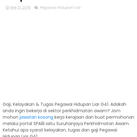
Mei 31, 2019
Pegawai Hidupan Liar
Gaji, Kelayakan & Tugas Pegawai Hidupan Liar G41. Adakah
anda ingin bekerja di sektor perkhidmatan awam? Jom
mohon
jawatan kosong
kerja kerajaan dan buat permohonan
melalui portal SPA8i iaitu Suruhanjaya Perkhidmatan Awam.
Ketahui apa syarat kelayakan, tugas dan gaji Pegawai
Hidupan Liar G41.