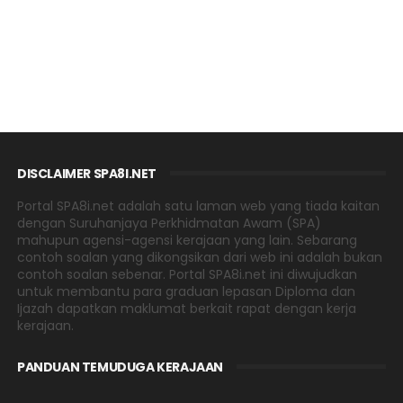
DISCLAIMER SPA8I.NET
Portal SPA8i.net adalah satu laman web yang tiada kaitan
dengan Suruhanjaya Perkhidmatan Awam (SPA)
mahupun agensi-agensi kerajaan yang lain. Sebarang
contoh soalan yang dikongsikan dari web ini adalah bukan
contoh soalan sebenar. Portal SPA8i.net ini diwujudkan
untuk membantu para graduan lepasan Diploma dan
Ijazah dapatkan maklumat berkait rapat dengan kerja
kerajaan.
PANDUAN TEMUDUGA KERAJAAN