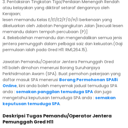
3. Pentaksiran Tingkatan Tiga/Penilaian Menengah Rendah
atau kelayakan yang diiktiraf setaraf dengannya oleh
Kerajaan;
lesen memandu Kelas E/E1/E2/F/G/H/I berkenaan yang
dikeluarkan oleh Jabatan Pengangkutan Jalan [kecuali lesen
memandu dalam tempoh percubaan (P)]
4. Bekebolehan memandu dan mengendalikan semua jenis
jentera pemunggah dalam pelbagai saiz dan kekuatan.(Gaji
permulaan ialah pada Gred H11: RM1,264.15).
Jawatan Pemandu/Operator Jentera Pemunggah Gred
H11 boleh dimohon menerusi Borang Suruhanjaya
Perkhidmatan Awam (SPA). Buat pemohon pekerjaan yang
daftar masuk SPA menerusi
Borang Permohonan SPA8i
Online
, kini anda boleh menyemak jadual temuduga SPA
anda :
semakan panggilan temuduga SPA
dan juga
mengetahui keputusan temuduga SPA anda :
semakan
keputusan temuduga SPA
.
Deskripsi Tugas Pemandu/Operator Jentera
Pemunggah Gred H11