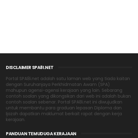
DISCLAIMER SPA8I.NET
Portal SPA8i.net adalah satu laman web yang tiada kaitan
dengan Suruhanjaya Perkhidmatan Awam (SPA)
mahupun agensi-agensi kerajaan yang lain. Sebarang
contoh soalan yang dikongsikan dari web ini adalah bukan
contoh soalan sebenar. Portal SPA8i.net ini diwujudkan
untuk membantu para graduan lepasan Diploma dan
Ijazah dapatkan maklumat berkait rapat dengan kerja
kerajaan.
PANDUAN TEMUDUGA KERAJAAN