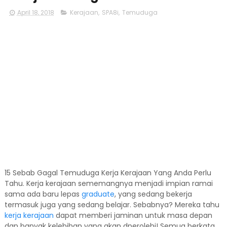
April 18, 2018
Kerajaan
,
SPA8i
,
Temuduga
15 Sebab Gagal Temuduga Kerja Kerajaan Yang Anda Perlu
Tahu. Kerja kerajaan sememangnya menjadi impian ramai
sama ada baru lepas
graduate
, yang sedang bekerja
termasuk juga yang sedang belajar. Sebabnya? Mereka tahu
kerja kerajaan
dapat memberi jaminan untuk masa depan
dan banyak kelebihan yang akan dperolehi! Semua berkata