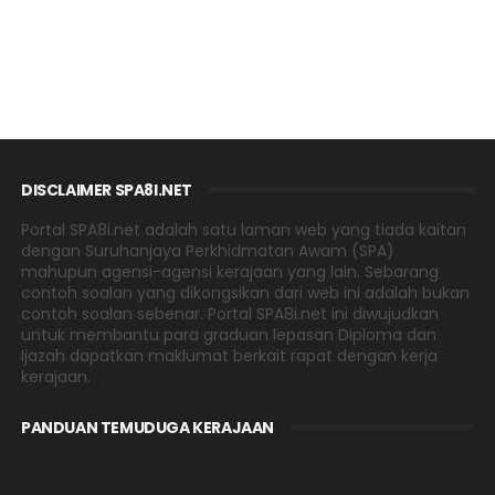
DISCLAIMER SPA8I.NET
Portal SPA8i.net adalah satu laman web yang tiada kaitan
dengan Suruhanjaya Perkhidmatan Awam (SPA)
mahupun agensi-agensi kerajaan yang lain. Sebarang
contoh soalan yang dikongsikan dari web ini adalah bukan
contoh soalan sebenar. Portal SPA8i.net ini diwujudkan
untuk membantu para graduan lepasan Diploma dan
Ijazah dapatkan maklumat berkait rapat dengan kerja
kerajaan.
PANDUAN TEMUDUGA KERAJAAN