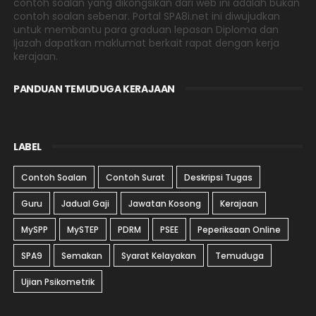
contoh soalan yang dikongsikan dari web ini adalah bukan
contoh soalan sebenar. Portal SPA8i.net ini diwujudkan
untuk membantu para graduan lepasan Diploma dan
Ijazah dapatkan maklumat berkait rapat dengan kerja
kerajaan.
PANDUAN TEMUDUGA KERAJAAN
LABEL
Contoh Soalan
Contoh Surat
Deskripsi Tugas
Guru
Jadual Gaji
Jawatan Kosong
Kerajaan
MySPP
MySTEP
PDRM
PSEE
Peperiksaan Online
SPA9
Semakan
Syarat Kelayakan
Temuduga
Ujian Psikometrik