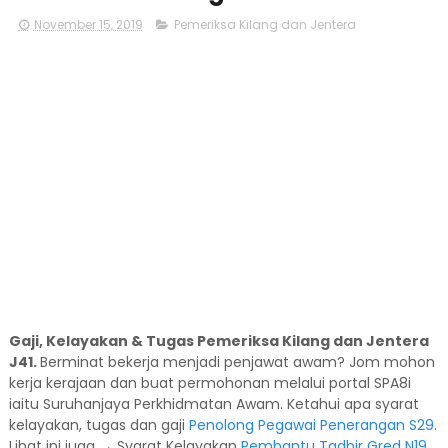
November 15, 2019
Pemeriksa Kilang dan Jentera
Gaji, Kelayakan & Tugas Pemeriksa Kilang dan Jentera
J41
.
Berminat bekerja menjadi penjawat awam? Jom mohon
kerja kerajaan dan buat permohonan melalui portal SPA8i
iaitu Suruhanjaya Perkhidmatan Awam. Ketahui apa syarat
kelayakan, tugas dan gaji
Penolong Pegawai Penerangan S29
.
Lihat ini juga → Syarat Kelayakan
Pembantu Tadbir Gred N19
.