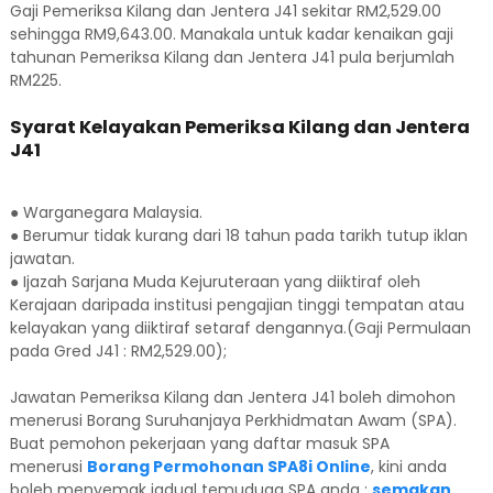
Gaji Pemeriksa Kilang dan Jentera J41 sekitar RM2,529.00
sehingga RM9,643.00. Manakala untuk kadar kenaikan gaji
tahunan Pemeriksa Kilang dan Jentera J41 pula berjumlah
RM225.
Syarat Kelayakan Pemeriksa Kilang dan Jentera
J41
● Warganegara Malaysia.
● Berumur tidak kurang dari 18 tahun pada tarikh tutup iklan
jawatan.
● Ijazah Sarjana Muda Kejuruteraan yang diiktiraf oleh
Kerajaan daripada institusi pengajian tinggi tempatan atau
kelayakan yang diiktiraf setaraf dengannya.(Gaji Permulaan
pada Gred J41 : RM2,529.00);
Jawatan Pemeriksa Kilang dan Jentera J41 boleh dimohon
menerusi Borang Suruhanjaya Perkhidmatan Awam (SPA).
Buat pemohon pekerjaan yang daftar masuk SPA
menerusi
Borang Permohonan SPA8i Online
, kini anda
boleh menyemak jadual temuduga SPA anda :
semakan