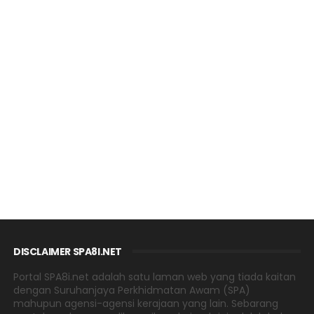
DISCLAIMER SPA8I.NET
Portal SPA8i.net adalah satu laman web yang tiada kaitan
dengan Suruhanjaya Perkhidmatan Awam (SPA)
mahupun agensi-agensi kerajaan yang lain. Sebarang