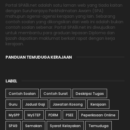
Portal SPA8i.net adalah satu laman web yang tiada kaitan
dengan Suruhanjaya Perkhidmatan Awam (SPA)
mahupun agensi-agensi kerajaan yang lain. Sebarang
contoh soalan yang dikongsikan dari web ini adalah bukan
contoh soalan sebenar. Portal SPA8i.net ini diwujudkan
untuk membantu para graduan lepasan Diploma dan
Ijazah dapatkan maklumat berkait rapat dengan kerja
kerajaan.
PANDUAN TEMUDUGA KERAJAAN
LABEL
Contoh Soalan
Contoh Surat
Deskripsi Tugas
Guru
Jadual Gaji
Jawatan Kosong
Kerajaan
MySPP
MySTEP
PDRM
PSEE
Peperiksaan Online
SPA9
Semakan
Syarat Kelayakan
Temuduga