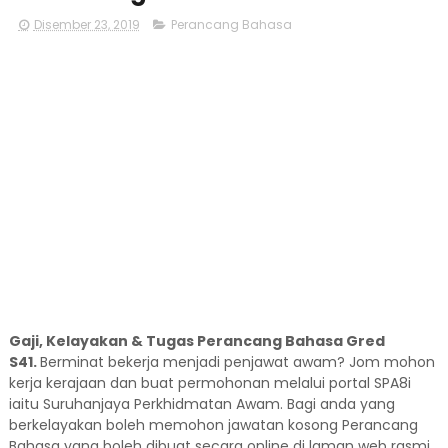
Disember 23, 2019
Perancang Bahasa
Gaji, Kelayakan & Tugas Perancang Bahasa Gred
S41.
Berminat bekerja menjadi penjawat awam? Jom mohon
kerja kerajaan dan buat permohonan melalui portal SPA8i
iaitu Suruhanjaya Perkhidmatan Awam. Bagi anda yang
berkelayakan boleh memohon jawatan kosong Perancang
Bahasa yang boleh dibuat secara online di laman web rasmi