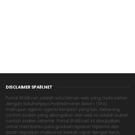
DISCLAIMER SPA8I.NET
Portal SPA8i.net adalah satu laman web yang tiada kaitan
dengan Suruhanjaya Perkhidmatan Awam (SPA)
mahupun agensi-agensi kerajaan yang lain. Sebarang
contoh soalan yang dikongsikan dari web ini adalah bukan
contoh soalan sebenar. Portal SPA8i.net ini diwujudkan
untuk membantu para graduan lepasan Diploma dan
Ijazah dapatkan maklumat berkait rapat dengan kerja