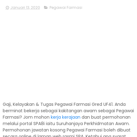
Januari 13, 2020
Pegawai Farmasi
Gaji, Kelayakan & Tugas Pegawai Farmasi Gred UF41. Anda
berminat bekerja sebagai kakitangan awam sebagai Pegawai
Farmasi? Jom mohon
kerja kerajaan
dan buat permohonan
melalui portal SPA8i iaitu Suruhanjaya Perkhidmatan Awam.
Permohonan jawatan kosong Pegawai Farmasi boleh dibuat
secara online di laman web rasmi SPA. Ketahui apa syarat