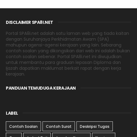
DISCLAIMER SPA8I.NET
Portal SPA8i.net adalah satu laman web yang tiada kaitan
dengan Suruhanjaya Perkhidmatan Awam (SPA)
mahupun agensi-agensi kerajaan yang lain. Sebarang
contoh soalan yang dikongsikan dari web ini adalah bukan
contoh soalan sebenar. Portal SPA8i.net ini diwujudkan
untuk membantu para graduan lepasan Diploma dan
Ijazah dapatkan maklumat berkait rapat dengan kerja
kerajaan.
PANDUAN TEMUDUGA KERAJAAN
LABEL
Contoh Soalan
Contoh Surat
Deskripsi Tugas